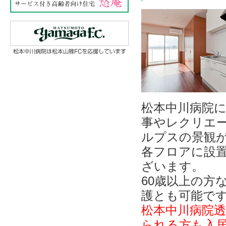
松本中川病院
事やレクリエ
ルプスの景観
各フロアに設
ざいます。
60歳以上の方
護とも可能で
松本中川病院
られる方も入