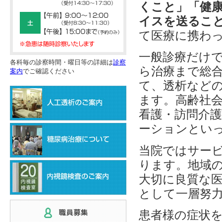
くこと」
「健
イスを送るこ
て医療に携わ
一般診療だけ
各科毎の診察時間・曜日等の詳細は
診察
ら治療まで総
案内
でご確認ください
て、透析など
ます。高齢社
看護・訪問介
ーションとい
当院ではサー
ります。地域
大切に良質な
として一層努
患者様の症状