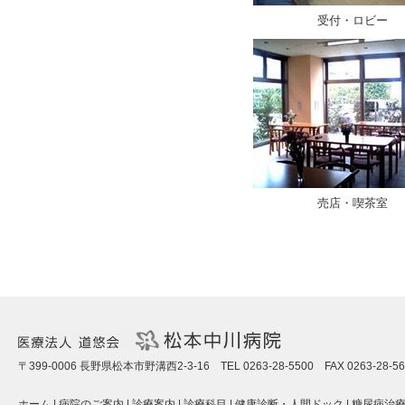
受付・ロビー
売店・喫茶室
〒399-0006 長野県松本市野溝西2-3-16 TEL 0263-28-5500 FAX 0263-28-56
ホーム
|
病院のご案内
|
診療案内
|
診療科目
|
健康診断・人間ドック
|
糖尿病治