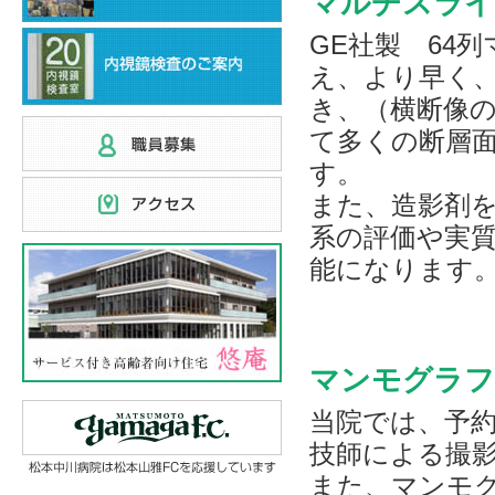
マルチスライ
GE社製 64
え、より早く
き、（横断像
て多くの断層
す。
また、造影剤
系の評価や実
能になります
マンモグラフ
当院では、予
技師による撮
また、マンモ